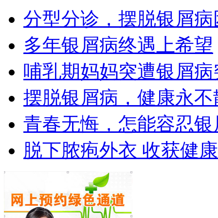
分型分诊，摆脱银屑病
多年银屑病终遇上希望
哺乳期妈妈突遭银屑病
摆脱银屑病，健康永不
青春无悔，怎能容忍银
脱下脓疱外衣 收获健