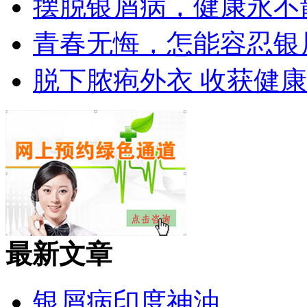
摆脱银屑病，健康永不
青春无悔，怎能容忍银
脱下脓疱外衣 收获健
最新文章
银屑病印度神油