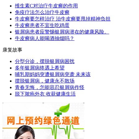
维生素C对治疗牛皮癣的作用
免疫疗法怎么治疗牛皮癣
牛皮癣要怎样治疗 治牛皮癣要甩掉精神负担
牛皮癣患者不宜生吃鸡蛋
银屑病患者应警惕银屑病潜在的健康风险。
牛皮癣病人能喝酒抽烟吗？
康复故事
分型分诊，摆脱银屑病困扰
多年银屑病终遇上希望
哺乳期妈妈突遭银屑病突袭 未来该
摆脱银屑病，健康永不散场
青春无悔，怎能容忍银屑病作怪
脱下脓疱外衣 收获健康生活