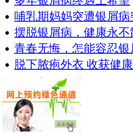
多年银屑病终遇上希望
哺乳期妈妈突遭银屑病
摆脱银屑病，健康永不
青春无悔，怎能容忍银
脱下脓疱外衣 收获健