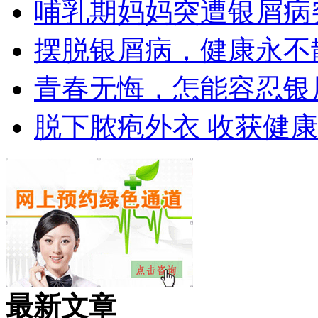
哺乳期妈妈突遭银屑病
摆脱银屑病，健康永不
青春无悔，怎能容忍银
脱下脓疱外衣 收获健
最新文章