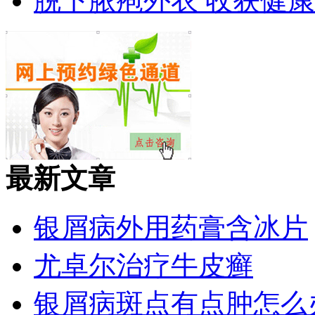
脱下脓疱外衣 收获健
最新文章
银屑病外用药膏含冰片
尤卓尔治疗牛皮癣
银屑病斑点有点肿怎么